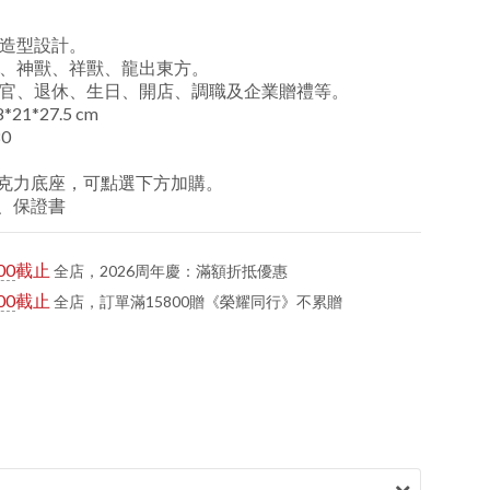
造型設計。
、神獸、祥獸、龍出東方。
官、退休、生日、開店、調職及企業贈禮等。
21*27.5 cm
0
克力底座，可點選下方加購。
、保證書
00
截止
全店，2026周年慶：滿額折抵優惠
00
截止
全店，訂單滿15800贈《榮耀同行》不累贈