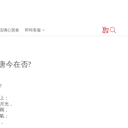
琉璃心賞會
即時客服
 盛唐今在否?
?
上；
月光，
羈，
氣；
，