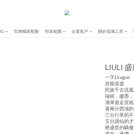
NG
官網獨家配飾
預算範圍
企業客戶
關於琉璃工房
LIULI
一字Dragon
豈能道盡
民族千古流風
端硯，徽墨，
湖筆遊走宣紙
著兩分西域的
三分行草的不
五分謫仙的才
將盛世的驕傲
落款，承繼。