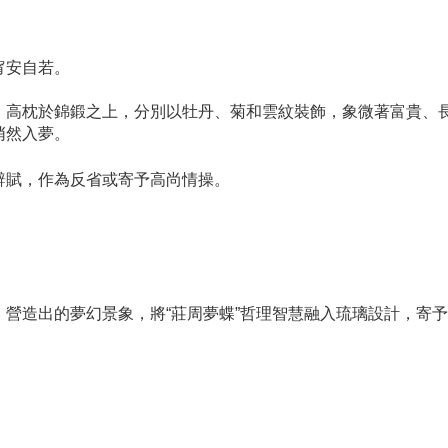
甯安自若。
，高枕於錦鍛之上，分別以牡丹、菊和雲紋裝飾，象微著富貴、
悄然入夢。
辭賦，作為反省或寄予高尚情操。
。
營造出的夢幻景象，將“莊周夢蝶”哲理智慧融入琉璃設計，寄