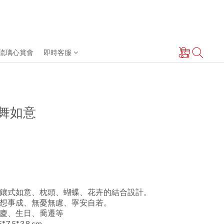
琉璃心賞會
即時客服
 花舞如意
鑲式如意、枕頭、蝴蝶、花卉的結合設計。
想事成、無憂無慮、寧安自若。 
慶、生日、喬遷等
.5*3.8 cm 