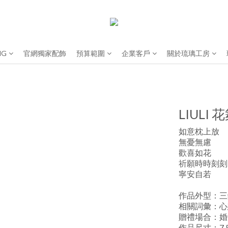
NG
官網獨家配飾
預算範圍
企業客戶
關於琉璃工房
LIULI
如意枕上放
無憂無慮
歡喜如花
祈願時時刻刻
寧安自若
作品外型：三
相關詞彙：心
贈禮場合：婚
作品尺寸：7.5*7