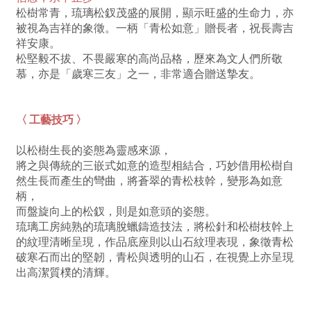
松樹常青，琉璃松釵茂盛的展開，顯示旺盛的生命力，亦
被視為吉祥的象徵。一柄「青松如意」贈長者，祝長壽吉
祥安康。
松堅毅不拔、不畏嚴寒的高尚品格，歷來為文人們所敬
慕，亦是「歲寒三友」之一，非常適合贈送摯友。
〈 工藝技巧 〉
以松樹生長的姿態為靈感來源，
將之與傳統的三嵌式如意的造型相結合，巧妙借用松樹自
然生長而產生的彎曲，將蒼翠的青松枝幹，變形為如意
柄，
而盤旋向上的松釵，則是如意頭的姿態。
琉璃工房純熟的琉璃脫蠟鑄造技法，將松針和松樹枝幹上
的紋理清晰呈現，作品底座則以山石紋理表現，象徵青松
破寒石而出的堅韌，青松與透明的山石，在視覺上亦呈現
出高潔質樸的清輝。