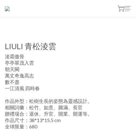
LIULI 青松淩雲
淩霜傲骨
亭亭翠茂入雲
朝天闕
萬丈奇逸高志
數不盡
一江清風 四時春
作品外型：松樹生長的姿態為靈感設計。
相關詞彙：松竹、如意、圓滿、長官
贈禮場合：退休、升官、開業、開運等。
作品尺寸：38*13*15.5 cm
全球限量：680