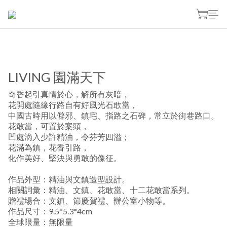
LIVING 園滿天下
奇香起引真情於心，解所有灰暗，
花開處隨緣行路自有好風光石敢當，
中國古時用以僻邪、鎮宅、指路之石碑，常立於街巷路口。
花敢當，可置於案頭，
凹處滴入少許精油，令芬芳四溢；
花滿為鎮，花香引路，
化作美好、堅決與勇敢的像征。
作品外型：精油與文鎮造型設計。
相關詞彙：精油、文鎮、花敢當、十二花敢當系列。
贈禮場合：文鎮、節慶賀禮、辦公室小物等。
作品尺寸：9.5*5.3*4cm
全球限量：無限量