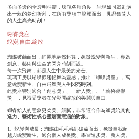
多面多邊的全透明柱體，環視各種角度，呈現如同戲劇演
出一般的夢幻折射，在所有獎項中脫穎而出，見證獲獎人
的人生高光時刻！
蝴蝶獎座
蛻變,自由,綻放
蝴蝶破繭而出，絢麗地翩然起舞，象徵蛻變與新生，專為
創意、藝術與生命的閃亮時刻而設。
每一次飛舞，都是人生中最美的光芒。
琉璃工房以蝴蝶振翅輕舞為靈感，推出「蝴蝶獎座」，寓
意蛻變新生、自由飛舞與人生閃亮時刻。
此獎座特別適合「創意獎」、「新人獎」、「藝術榮譽
獎」，見證受獎者在光影間綻放的美麗與自由。
蝴蝶給人的意象更柔美、細膩，非常適合作為頒獎給
具創
造力、藝術性或心靈層面意涵的對象。
蛻變與成長：蝴蝶由毛毛蟲到破繭而出，象徵自我超
1.
越與蛻變新生。適合個人成長獎、學習進步獎、新人獎。