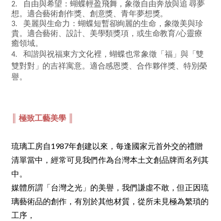
自由與希望：蝴蝶輕盈飛舞，象徵自由奔放與追 尋夢
2.
想。適合藝術創作獎、創意獎、青年夢想獎。
美麗與生命力：蝴蝶短暫卻絢麗的生命，象徵美與珍
3.
貴。適合藝術、設計、美學類獎項，或生命教育
心靈療
/
癒領域。
和諧與祝福東方文化裡，蝴蝶也常象徵「福」與
「雙
4.
雙對對」的吉祥寓意。適合感恩獎、合作夥伴獎、特別榮
譽。
║ 極致工藝美學 ║
琉璃工房自1987年創建以來，每逢國家元首外交的禮贈
清單當中，經常可見我們作為台灣本土文創品牌而名列其
中。
媒體所謂「台灣之光」的美譽，我們謙虛不敢，但正因琉
璃藝術品的創作，有別於其他材質，從所未見極為繁瑣的
工序，