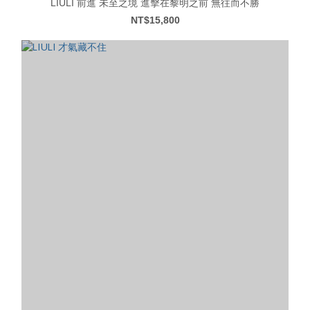
LIULI 前進 未至之境 進擊在黎明之前 無往而不勝
NT$15,800