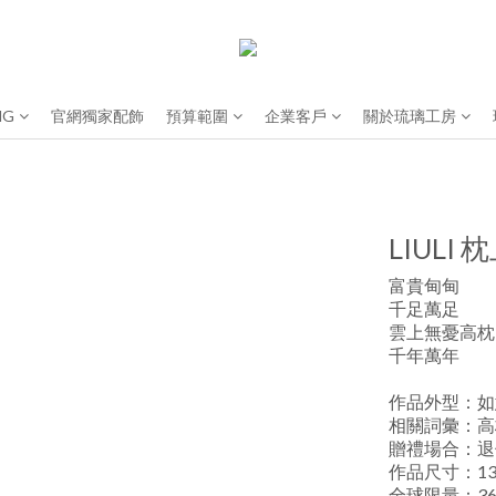
NG
官網獨家配飾
預算範圍
企業客戶
關於琉璃工房
LIULI
富貴甸甸
千足萬足
雲上無憂高枕
千年萬年
作品外型：如
相關詞彙：高
贈禮場合：退
作品尺寸：13*
全球限量：36