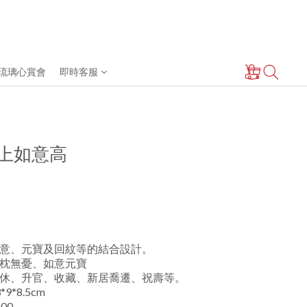
琉璃心賞會
即時客服
 枕上如意高
意、元寶及回紋等的結合設計。
枕無憂、如意元寶
休、升官、收藏、新居喬遷、祝壽等。
9*8.5cm
00